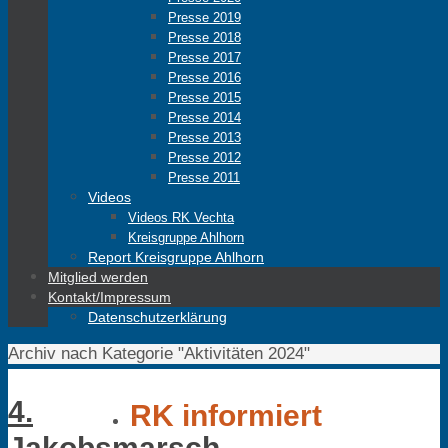
Presse 2019
Presse 2018
Presse 2017
Presse 2016
Presse 2015
Presse 2014
Presse 2013
Presse 2012
Presse 2011
Videos
Videos RK Vechta
Kreisgruppe Ahlhorn
Report Kreisgruppe Ahlhorn
Mitglied werden
Kontakt/Impressum
Datenschutzerklärung
Start
Archiv nach Kategorie "Aktivitäten 2024"
4.
RK informiert
Jakobsmarsch