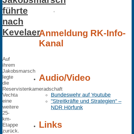
führte
nach
Kevelaer
Anmeldung RK-Info-
Kanal
Auf
ihrem
Jakobsmarsch
Audio/Video
legte
die
Reservistenkameradschaft
Bundeswehr auf Youtube
Vechta
eine
"Streitkräfte und Strategien" –
weitere
NDR Hörfunk
25-
km-
Links
Etappe
zurück.