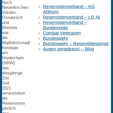
Nach
Reservistenverband – KG
Neuenkirchen-
Ahlhorn
Vörden,
Reservistenverband – LG NI
Osnabrück
Reservistenverband –
und
Münster
Bundesseite
war
Combat Veteranen
die
Bundeswehr
Wallfahrtsstadt
Bundeswehr – Reservistenportal
Kevelaer
Augen geradeaus! – Blog
am
Niederrhein
(NRW)
das
diesjährige
Ziel.
Seit
2021
veranstalten
die
Reservisten
jährlich