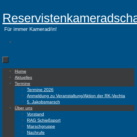
Zum
Reservistenkameradscha
Inhalt
springen
Für immer Kamerad/in!
Zum
Home
Inhalt
Aktuelles
springen
Termine
Termine 2026
Anmeldung zu Veranstaltung/Aktion der RK-Vechta
5. Jakobsmarsch
Über uns
Vorstand
RAG Schießsport
Marschgruppe
Nachrufe