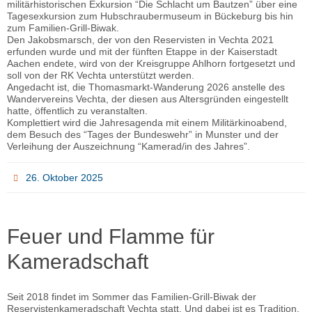
militärhistorischen Exkursion “Die Schlacht um Bautzen” über eine
Tagesexkursion zum Hubschraubermuseum in Bückeburg bis hin
zum Familien-Grill-Biwak.
Den Jakobsmarsch, der von den Reservisten in Vechta 2021
erfunden wurde und mit der fünften Etappe in der Kaiserstadt
Aachen endete, wird von der Kreisgruppe Ahlhorn fortgesetzt und
soll von der RK Vechta unterstützt werden.
Angedacht ist, die Thomasmarkt-Wanderung 2026 anstelle des
Wandervereins Vechta, der diesen aus Altersgründen eingestellt
hatte, öffentlich zu veranstalten.
Komplettiert wird die Jahresagenda mit einem Militärkinoabend,
dem Besuch des “Tages der Bundeswehr” in Munster und der
Verleihung der Auszeichnung “Kamerad/in des Jahres”.
26. Oktober 2025
Feuer und Flamme für
Kameradschaft
Seit 2018 findet im Sommer das Familien-Grill-Biwak der
Reservistenkameradschaft Vechta statt. Und dabei ist es Tradition,