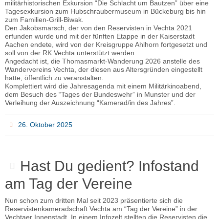
militärhistorischen Exkursion “Die Schlacht um Bautzen” über eine
Tagesexkursion zum Hubschraubermuseum in Bückeburg bis hin
zum Familien-Grill-Biwak.
Den Jakobsmarsch, der von den Reservisten in Vechta 2021
erfunden wurde und mit der fünften Etappe in der Kaiserstadt
Aachen endete, wird von der Kreisgruppe Ahlhorn fortgesetzt und
soll von der RK Vechta unterstützt werden.
Angedacht ist, die Thomasmarkt-Wanderung 2026 anstelle des
Wandervereins Vechta, der diesen aus Altersgründen eingestellt
hatte, öffentlich zu veranstalten.
Komplettiert wird die Jahresagenda mit einem Militärkinoabend,
dem Besuch des “Tages der Bundeswehr” in Munster und der
Verleihung der Auszeichnung “Kamerad/in des Jahres”.
26. Oktober 2025
Hast Du gedient? Infostand
am Tag der Vereine
Nun schon zum dritten Mal seit 2023 präsentierte sich die
Reservistenkameradschaft Vechta am “Tag der Vereine” in der
Vechtaer Innenstadt. In einem Infozelt stellten die Reservisten die