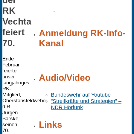
RK
Vechta
feiert
Anmeldung RK-Info-
70.
Kanal
Ende
Februar
feierte
Audio/Video
unser
langjähriges
RK-
Mitglied,
Bundeswehr auf Youtube
Oberstabsfeldwebel
"Streitkräfte und Strategien" –
d.R.
NDR Hörfunk
Jürgen
Barske,
Links
seinen
70.