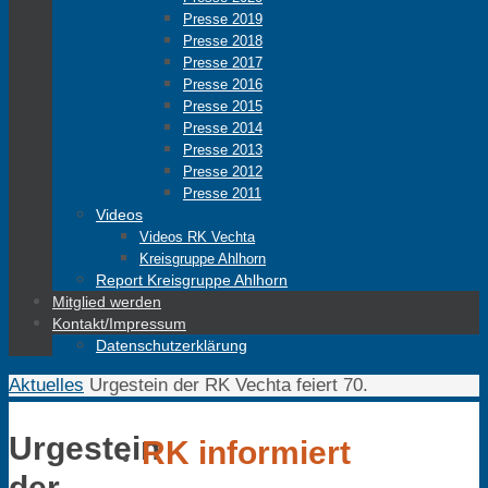
Presse 2019
Presse 2018
Presse 2017
Presse 2016
Presse 2015
Presse 2014
Presse 2013
Presse 2012
Presse 2011
Videos
Videos RK Vechta
Kreisgruppe Ahlhorn
Report Kreisgruppe Ahlhorn
Mitglied werden
Kontakt/Impressum
Datenschutzerklärung
Start
Aktuelles
Urgestein der RK Vechta feiert 70.
Urgestein
RK informiert
der