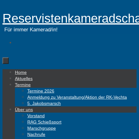
Zum
Reservistenkameradscha
Inhalt
springen
Für immer Kamerad/in!
Zum
Home
Inhalt
Aktuelles
springen
Termine
Termine 2026
Anmeldung zu Veranstaltung/Aktion der RK-Vechta
5. Jakobsmarsch
Über uns
Vorstand
RAG Schießsport
Marschgruppe
Nachrufe