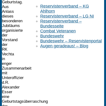
Geburtstag.
Reservistenverband – KG
Aus
Ahlhorn
Anlass
Reservistenverband – LG NI
dieses
besonderen
Reservistenverband –
Jubiläums
Bundesseite
organisierte
Combat Veteranen
der
Bundeswehr
Vorstand
Bundeswehr – Reservistenportal
der
Augen geradeaus! – Blog
RK
Vechta
in
enger
Zusammenarbeit
mit
Unteroffizier
d.R.
Alexander
Esser
eine
Geburtstagsüberraschung